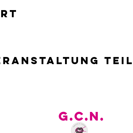
Ort
eranstaltung tei
G
.C.N.