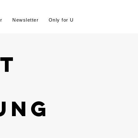
r
Newsletter
Only for U
st
ung