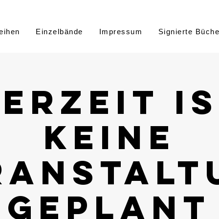
eihen
Einzelbände
Impressum
Signierte Büche
erzeit i
keine
ranstalt
geplant