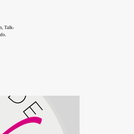
, Talk-
nfo.