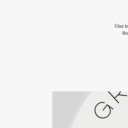
Über I
Run