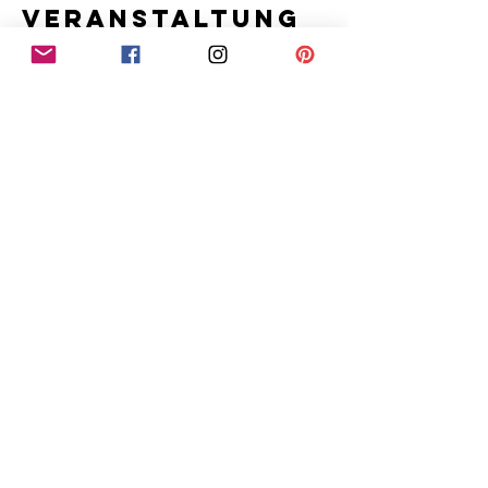
Veranstaltung
teilen
G
.C.N.
For any media inquiries, please contact us directly:
authorgcnode@gmx.de
Datenschutz
Impressum: